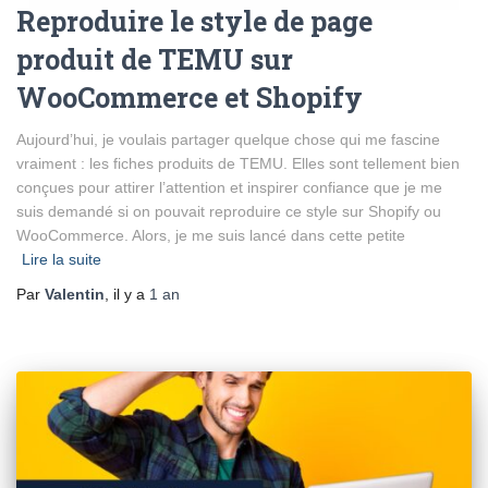
Reproduire le style de page
produit de TEMU sur
WooCommerce et Shopify
Aujourd’hui, je voulais partager quelque chose qui me fascine
vraiment : les fiches produits de TEMU. Elles sont tellement bien
conçues pour attirer l’attention et inspirer confiance que je me
suis demandé si on pouvait reproduire ce style sur Shopify ou
WooCommerce. Alors, je me suis lancé dans cette petite
Lire la suite
Par
Valentin
, il y a
1 an