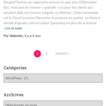
ElegantThemes se rapproche encore un peu plus d’Elementor.
Oui, mais pas en version « gratuite » ou pour les clients qui
auraient déjà une licence (regular ou lifetime). Cette nouveauté
est le Cloud (comme Elementor le propose en partie). La firme à
décidé d’ajouter comme option (payante) en plus de la licence
Lire la suite
Par
Valentin
, il y a
4 ans
Pagination
1
2
SUIVANT
des
Catégories
publications
C
a
t
é
Archives
g
o
A