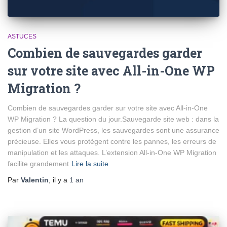
ASTUCES
Combien de sauvegardes garder
sur votre site avec All-in-One WP
Migration ?
Combien de sauvegardes garder sur votre site avec All-in-One
WP Migration ? La question du jour.Sauvegarde site web : dans la
gestion d’un site WordPress, les sauvegardes sont une assurance
précieuse. Elles vous protègent contre les pannes, les erreurs de
manipulation et les attaques. L’extension All‑in‑One WP Migration
facilite grandement
Lire la suite
Par
Valentin
, il y a
1 an