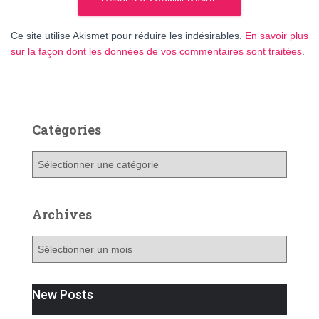
Ce site utilise Akismet pour réduire les indésirables.
En savoir plus
sur la façon dont les données de vos commentaires sont traitées
.
Catégories
C
a
t
é
Archives
g
o
A
r
r
i
c
e
h
New Posts
s
i