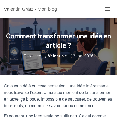
Valentin Grätz - Mon blog
OUVRI
Comment transformer une idée en
article ?
Published by
Valentin
on
13 mai 2026
On a tous déjà eu cette sensation : une idée intéressante
nous traverse l’esprit… mais au moment de la transformer
en texte, ça bloque. Impossible de structurer, de trouver les
bons mots, ou même de savoir par où commencer.
Et pourtant, une idée seule ne suffit pas. Ce qui compte,