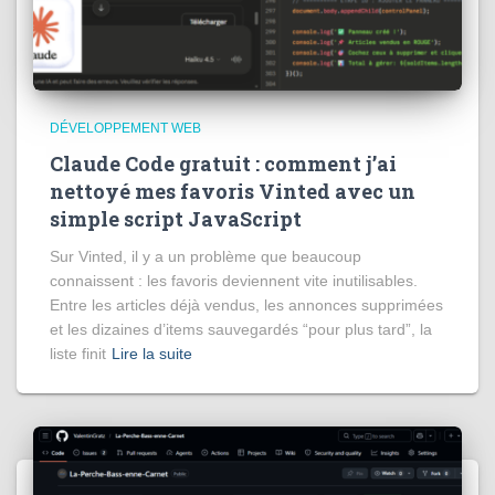
DÉVELOPPEMENT WEB
Claude Code gratuit : comment j’ai
nettoyé mes favoris Vinted avec un
simple script JavaScript
Sur Vinted, il y a un problème que beaucoup
connaissent : les favoris deviennent vite inutilisables.
Entre les articles déjà vendus, les annonces supprimées
et les dizaines d’items sauvegardés “pour plus tard”, la
liste finit
Lire la suite