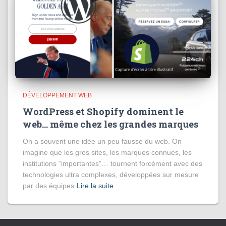
DÉVELOPPEMENT WEB
WordPress et Shopify dominent le
web… même chez les grandes marques
On a souvent une idée un peu fausse du web. On
imagine que les gros sites, les marques connues, les
institutions “importantes”… tournent forcément avec des
technologies ultra complexes, développées sur mesure
par des équipes
Lire la suite